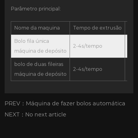
Parâmetro principal:
Nome da maquina
Tempo de extrusão
Cap
Bolo fila única
2-4s/tempo
200
máquina de depósito
bolo de duas fileiras
2-4s/tempo
400
máquina de depósito
PREV：Máquina de fazer bolos automática
NEXT：No next article