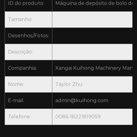
ID do produto:
Máquina de depósito de bolo de l
Tamanho:
Desenhos/Fotos:
Descrição:
Companhia:
Xangai Kuihong Machinery Manufa
Nome:
Taylor Zhu
E-mail:
admin@kuihong.com
Telefone:
0086-18221819059